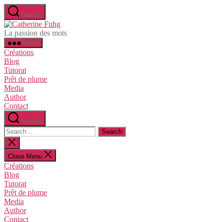
Skip
Search
to
Catherine
the
Fuhg
La passion des mots
content
Menu
Créations
Blog
Tutorat
Prêt de plume
Media
Author
Contact
Search
Search
for:
Close
search
Close Menu
Créations
Blog
Tutorat
Prêt de plume
Media
Author
Contact