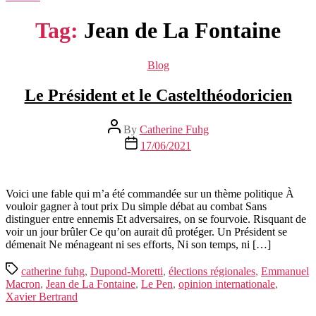
Tag:
Jean de La Fontaine
Categories
Blog
Le Président et le Castelthéodoricien
Post
By
Catherine Fuhg
author
Post
17/06/2021
date
Voici une fable qui m’a été commandée sur un thème politique À
vouloir gagner à tout prix Du simple débat au combat Sans
distinguer entre ennemis Et adversaires, on se fourvoie. Risquant de
voir un jour brûler Ce qu’on aurait dû protéger. Un Président se
démenait Ne ménageant ni ses efforts, Ni son temps, ni […]
Tags
catherine fuhg
,
Dupond-Moretti
,
élections régionales
,
Emmanuel
Macron
,
Jean de La Fontaine
,
Le Pen
,
opinion internationale
,
Xavier Bertrand