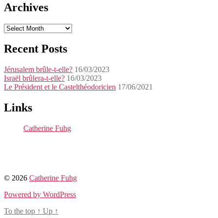
Archives
Archives
Recent Posts
Jérusalem brûle-t-elle?
16/03/2023
Israël brûlera-t-elle?
16/03/2023
Le Président et le Castelthéodoricien
17/06/2021
Links
Catherine Fuhg
© 2026
Catherine Fuhg
Powered by WordPress
To the top
↑
Up
↑