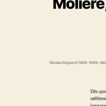
Molière,
Nicolas Mignard (1606-1668). Moli
Dès que
mêlèren
langage 