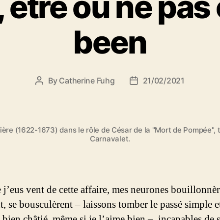
 être ou ne pas
been
By
Catherine Fuhg
21/02/2021
Post
Post
author
date
ère (1622-1673) dans le rôle de César de la "Mort de Pompée", t
Carnavalet.
 j’eus vent de cette affaire, mes neurones bouillonnèr
t, se bousculèrent – laissons tomber le passé simple e
bien châtié, même si je l’aime bien –, incapables de s