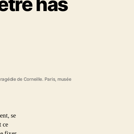
 être has
ragédie de Corneille. Paris, musée
ent, se
t ce
e fixer