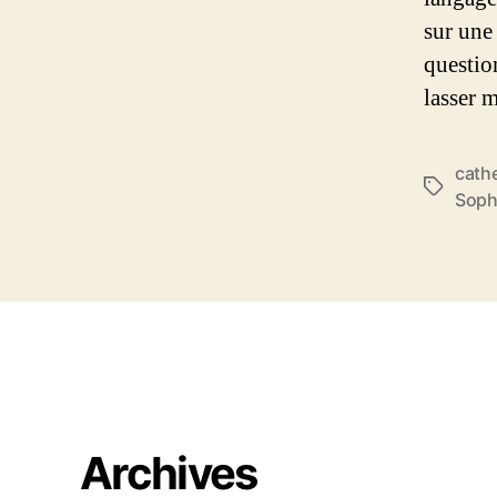
sur une
questio
lasser 
cath
Tags
Soph
Archives